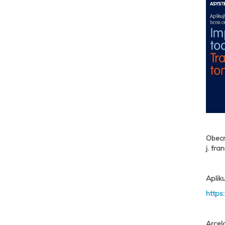
Obecn
j. fra
Apliku
https
Arcel