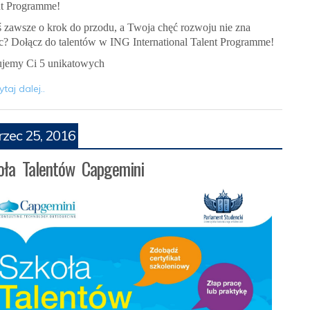
nt Programme!
ś zawsze o krok do przodu, a Twoja chęć rozwoju nie zna
c? Dołącz do talentów w ING International Talent Programme!
ujemy Ci 5 unikatowych
taj dalej..
zec 25, 2016
oła Talentów Capgemini