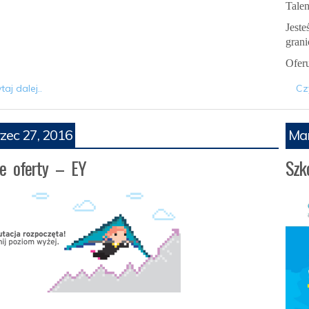
Tale
Jeste
grani
Ofer
taj dalej..
Czy
zec 27, 2016
Mar
e oferty – EY
Szk