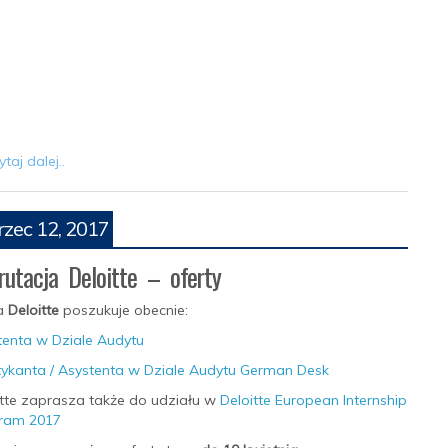
taj dalej..
zec 12, 2017
rutacja Deloitte – oferty
a
Deloitte
poszukuje obecnie:
tenta w Dziale Audytu
tykanta / Asystenta w Dziale Audytu German Desk
itte zaprasza także do udziału w
Deloitte European Internship
ram 2017