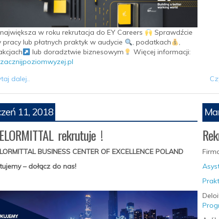
największa w roku rekrutacja do EY Careers
Sprawdźcie
y pracy lub płatnych praktyk w audycie
, podatkach
,
akcjach
lub doradztwie biznesowym
Więcej informacji:
acznijpoziomwyzej.pl
taj dalej..
Czy
czeń 11, 2018
Mar
ELORMITTAL rekrutuje !
Rek
LORMITTAL BUSINESS CENTER OF EXCELLENCE POLAND
Firm
tujemy – dołącz do nas!
Asys
Prak
Delo
Prog