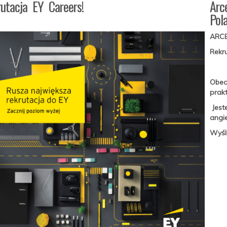
utacja EY Careers!
Arc
Pol
ARCE
Rekr
Obec
prakt
Jeste
angie
Wyśl