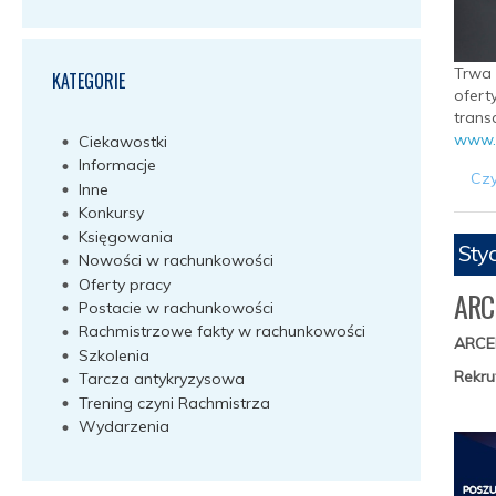
Trwa 
KATEGORIE
ofert
trans
www.z
Ciekawostki
Informacje
Czy
Inne
Konkursy
Księgowania
Sty
Nowości w rachunkowości
Oferty pracy
ARC
Postacie w rachunkowości
Rachmistrzowe fakty w rachunkowości
ARCE
Szkolenia
Rekru
Tarcza antykryzysowa
Trening czyni Rachmistrza
Wydarzenia