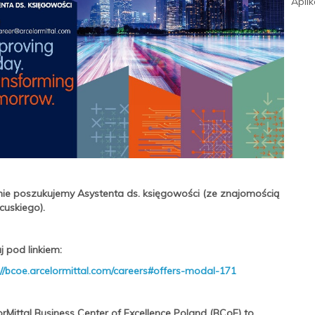
Apli
ie poszukujemy Asystenta ds. księgowości (ze znajomością
ncuskiego).
j pod linkiem:
://bcoe.arcelormittal.com/careers#offers-modal-171
orMittal Business Center of Excellence Poland (BCoE) to