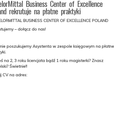
elorMittal Business Center of Excellence
and rekrutuje na płatne praktyki
LORMITTAL BUSINESS CENTER OF EXCELLENCE POLAND
utujemy – dołącz do nas!
nie poszukujemy Asystenta w zespole księgowym na płatne
yki.
ś na 2, 3 roku licencjata bądź 1 roku magisterki? Znasz
lski? Świetnie!!
ij CV na adres: