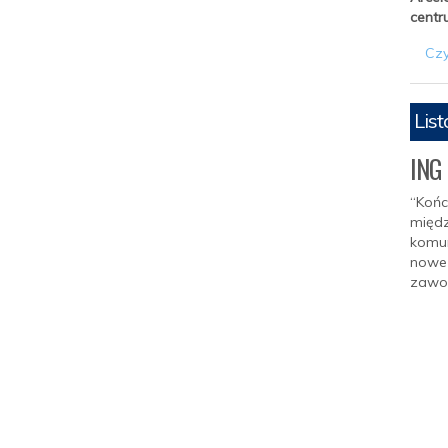
centr
Czy
Lis
ING 
“Końc
międz
komun
nowe 
zawo