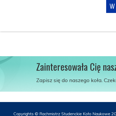
Zainteresowała Cię nas
Zapisz się do naszego koła. Cze
Copyrights © Rachmistrz Studenckie Koło Naukowe 20