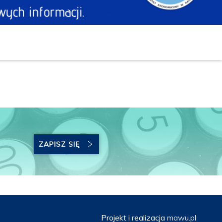
ZAPISZ SIĘ
Projekt i realizacja
mawu.pl