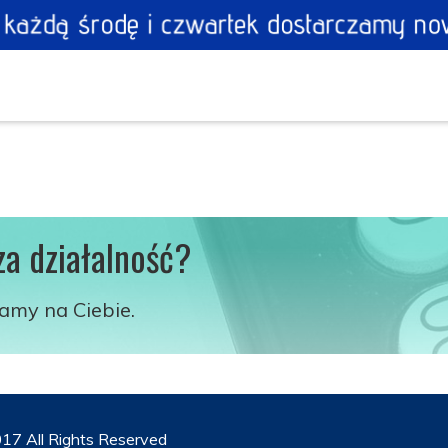
za działalność?
kamy na Ciebie.
17 All Rights Reserved