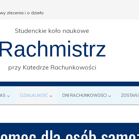
 zlecenia i o dzieło
Studenckie koło naukowe
Rachmistrz
przy Katedrze Rachunkowości
NAS
DZIAŁALNOŚĆ
DNI RACHUNKOWOŚCI
ZOSTAŃ
omoc dla osób samoz