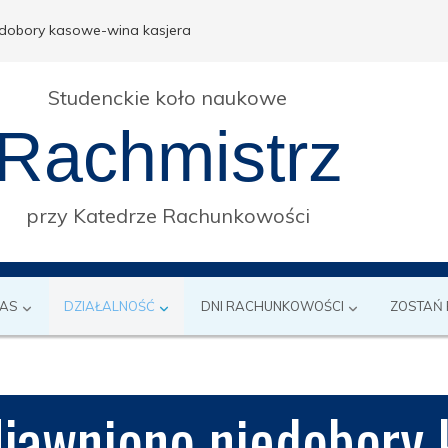
dobory kasowe-wina kasjera
Studenckie koło naukowe
Rachmistrz
przy Katedrze Rachunkowości
NAS
DZIAŁALNOŚĆ
DNI RACHUNKOWOŚCI
ZOSTAŃ
jawniono niedobory 