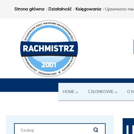
Strona główna
Działalność
Księgowania
Ujawniono nie
HOME
CZŁONKOWIE
O 
U