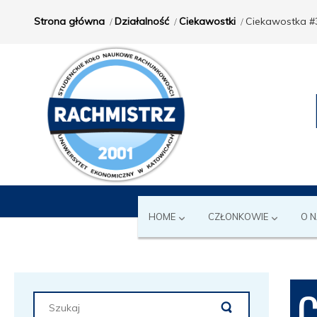
Strona główna
Działalność
Ciekawostki
Ciekawostka #
HOME
CZŁONKOWIE
O 
C