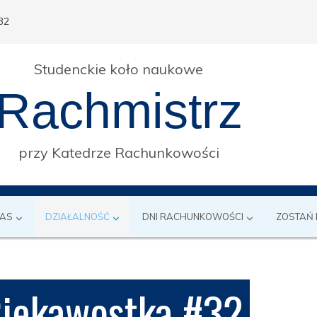
32
Studenckie koło naukowe
Rachmistrz
przy Katedrze Rachunkowości
NAS
DZIAŁALNOŚĆ
DNI RACHUNKOWOŚCI
ZOSTAŃ
iekawostka #32