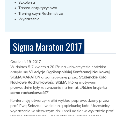
Szkolenia
Tarcza antykryzysowa
Trening czyni Rachmistrza
Wydarzenia
Sigma Maraton 2017
Grudzień 19, 2017
W dniach 5-7 kwietnia 2017r. na Uniwersytecie Łódzkim
odbyła się
VII edycja Ogólnopolskiej Konferencji Naukowej
SIGMA MARATON
organizowanej przez
Studenckie Koło
Naukowe Rachunkowości SIGMA
, której motywem
przewodnim były rozważania na temat:
„Różne kraje-ta
sama rachunkowość?”
Konferencję otworzył krótki wykład poprowadzony przez
prof. Ewę Śnieżek – wieloletnią opiekunkę koła. Uczestnicy
wydarzenia w pierwszym dniu brali udział w wykładzie prof.
Davida Alexandra pt. „The reality of numbers and the