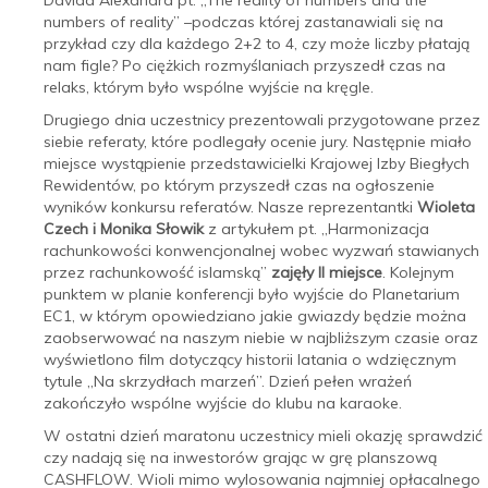
numbers of reality” –podczas której zastanawiali się na
przykład czy dla każdego 2+2 to 4, czy może liczby płatają
nam figle? Po ciężkich rozmyślaniach przyszedł czas na
relaks, którym było wspólne wyjście na kręgle.
Drugiego dnia uczestnicy prezentowali przygotowane przez
siebie referaty, które podlegały ocenie jury. Następnie miało
miejsce wystąpienie przedstawicielki Krajowej Izby Biegłych
Rewidentów, po którym przyszedł czas na ogłoszenie
wyników konkursu referatów. Nasze reprezentantki
Wioleta
Czech i Monika Słowik
z artykułem pt. „Harmonizacja
rachunkowości konwencjonalnej wobec wyzwań stawianych
przez rachunkowość islamską”
zajęły II miejsce
. Kolejnym
punktem w planie konferencji było wyjście do Planetarium
EC1, w którym opowiedziano jakie gwiazdy będzie można
zaobserwować na naszym niebie w najbliższym czasie oraz
wyświetlono film dotyczący historii latania o wdzięcznym
tytule „Na skrzydłach marzeń”. Dzień pełen wrażeń
zakończyło wspólne wyjście do klubu na karaoke.
W ostatni dzień maratonu uczestnicy mieli okazję sprawdzić
czy nadają się na inwestorów grając w grę planszową
CASHFLOW. Wioli mimo wylosowania najmniej opłacalnego