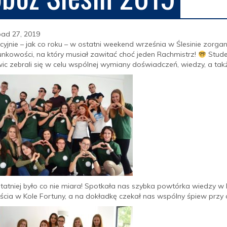
pad 27, 2019
cyjnie – jak co roku – w ostatni weekend września w Ślesinie zor
nkowości, na który musiał zawitać choć jeden Rachmistrz!
Stude
ic zebrali się w celu wspólnej wymiany doświadczeń, wiedzy, a także
statniej było co nie miara! Spotkała nas szybka powtórka wiedzy
ścia w Ko
le Fortuny, a na dokładkę czekał nas wspólny śpiew przy