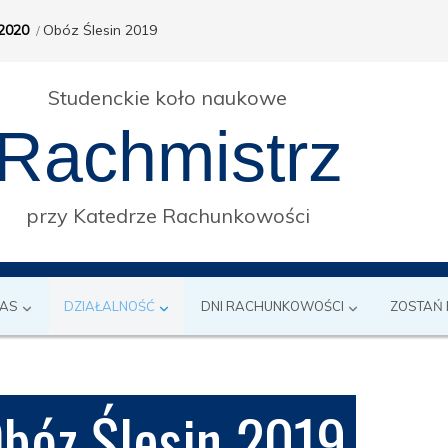
2020
Obóz Ślesin 2019
Studenckie koło naukowe
Rachmistrz
przy Katedrze Rachunkowości
NAS
DZIAŁALNOŚĆ
DNI RACHUNKOWOŚCI
ZOSTAŃ
bóz Ślesin 2019