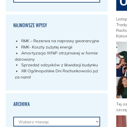
Listo
NAJNOWSZE WPISY
Trady
Rachu
Katow
RMK – Rezerwa na naprawy gwarancyjne
RMK- Koszty zużytej energii
Amortyzacja WNiP otrzymanej w formie
darowizny
Sprzedaż odzysków z likwidacji budynku
XIII Ogólnopolskie Dni Rachunkowości już
za nami!
ARCHIWA
Tej o
szczę
Archiwa