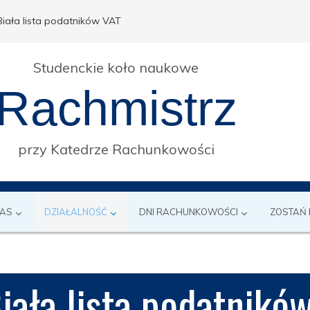
Biała lista podatników VAT
Studenckie koło naukowe
Rachmistrz
przy Katedrze Rachunkowości
NAS
DZIAŁALNOŚĆ
DNI RACHUNKOWOŚCI
ZOSTAŃ
iała lista podatnikó