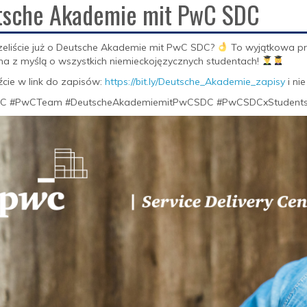
tsche Akademie mit PwC SDC
zeliście już o Deutsche Akademie mit PwC SDC?
To wyjątkowa pro
a z myślą o wszystkich niemieckojęzycznych studentach!
cie w link do zapisów:
https://bit.ly/Deutsche_Akademie_zapisy
i ni
C #PwCTeam #DeutscheAkademiemitPwCSDC #PwCSDCxStudent