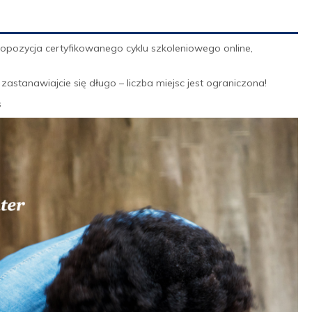
pozycja certyfikowanego cyklu szkoleniowego online,
e zastanawiajcie się długo – liczba miejsc jest ograniczona!
s