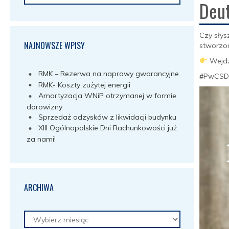
Deu
Czy słys
NAJNOWSZE WPISY
stworzon
Wejdź
RMK – Rezerwa na naprawy gwarancyjne
#PwCSD
RMK- Koszty zużytej energii
Amortyzacja WNiP otrzymanej w formie
darowizny
Sprzedaż odzysków z likwidacji budynku
XIII Ogólnopolskie Dni Rachunkowości już
za nami!
ARCHIWA
Archiwa