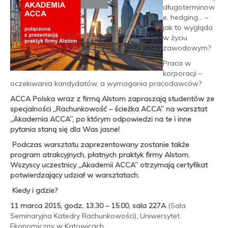
długoterminow
e, hedging… –
jak to wygląda
w życiu
zawodowym?
Praca w
korporacji –
oczekiwania kandydatów, a wymagania pracodawców?
ACCA Polska wraz z firmą Alstom zapraszają studentów ze
specjalności „Rachunkowość – ścieżka ACCA” na warsztat
„Akademia ACCA”, po którym odpowiedzi na te i inne
pytania staną się dla Was jasne!
Podczas warsztatu zaprezentowany zostanie także
program atrakcyjnych, płatnych praktyk firmy Alstom.
Wszyscy uczestnicy „Akademii ACCA” otrzymają certyfikat
potwierdzający udział w warsztatach.
Kiedy i gdzie?
11 marca 2015, godz. 13.30 – 15.00, sala 227A
(Sala
Seminaryjna Katedry Rachunkowości), Uniwersytet
Ekonomiczny w Katowicach.